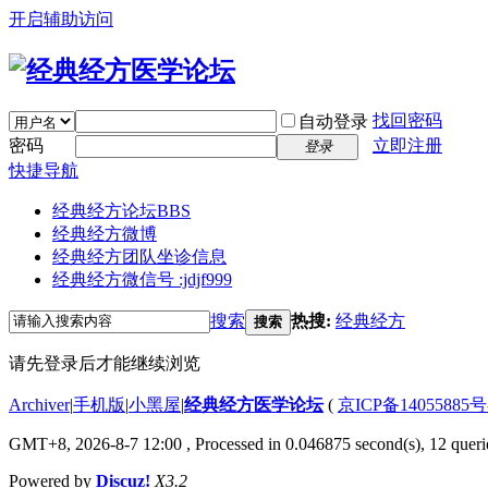
开启辅助访问
找回密码
自动登录
密码
立即注册
登录
快捷导航
经典经方论坛
BBS
经典经方微博
经典经方团队坐诊信息
经典经方微信号 :jdjf999
搜索
热搜:
经典经方
搜索
请先登录后才能继续浏览
Archiver
|
手机版
|
小黑屋
|
经典经方医学论坛
(
京ICP备14055885号
GMT+8, 2026-8-7 12:00
, Processed in 0.046875 second(s), 12 querie
Powered by
Discuz!
X3.2