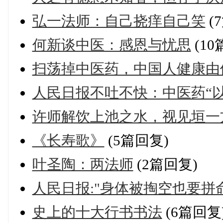
弘一法师：自己挠痒自己笑
(
何新谈中医：感恩与忧思
(10
扫荡掉中医药，中国人健康由
人民日报不吐不快：中医药“
许师解饮上池之水，视见垣一
《长寿歌》
(5篇回复)
叶圣陶：两法师
(2篇回复)
人民日报:"身体被掏空也要拼
史上的十大行书书法
(6篇回复