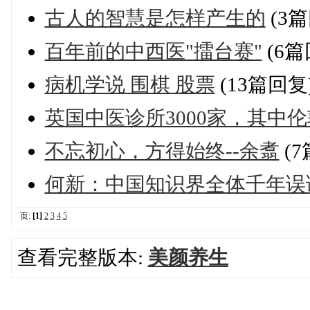
古人的智慧是怎样产生的
(3篇
百年前的中西医"擂台赛"
(6篇
病机学说 围棋 股票
(13篇回复
英国中医诊所3000家，其中伦
不忘初心，方得始终--余翥
(7
何新：中国知识界全体千年误
页:
[1]
2
3
4
5
查看完整版本:
美颜养生