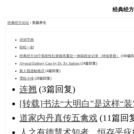
经典经方医学
经典经方论坛
› 美颜养生
诗词字画
轻松一刻
经典经方治疗系统性红斑狼疮重症一例病程全记录（持续更新）
(160篇
Atypical Epilepsy Case by Dr. Xv Jiadong
(24篇回复)
新人报道帖格式
(4篇回复)
雪松小传
(28篇回复)
连翘
(3篇回复)
[转载]书法“大明白”是这样“装
道家内丹真传五禽戏
(11篇回
人之有德慧术知者，恒存乎疢