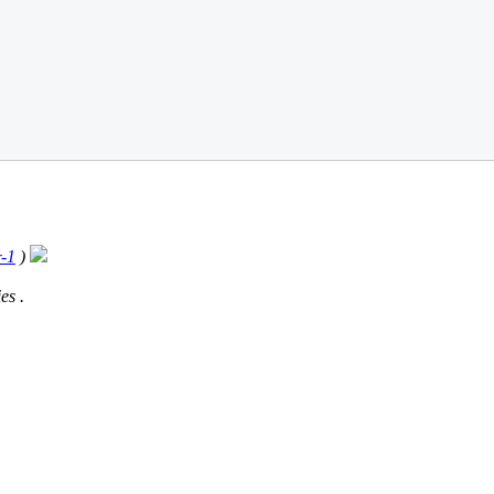
-1
)
es .