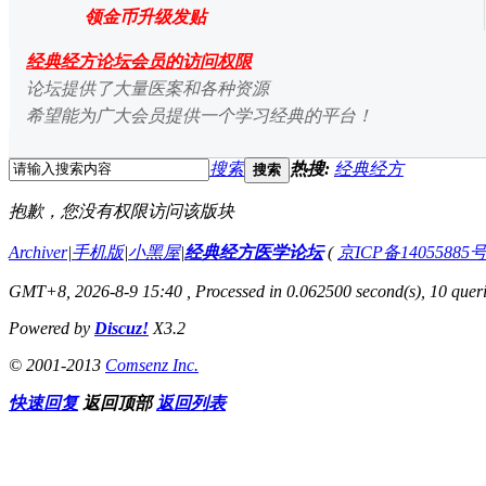
领金币升级发贴
经典经方论坛会员的访问权限
论坛提供了大量医案和各种资源
希望能为广大会员提供一个学习经典的平台！
搜索
热搜:
经典经方
搜索
抱歉，您没有权限访问该版块
Archiver
|
手机版
|
小黑屋
|
经典经方医学论坛
(
京ICP备14055885号
GMT+8, 2026-8-9 15:40
, Processed in 0.062500 second(s), 10 queri
Powered by
Discuz!
X3.2
© 2001-2013
Comsenz Inc.
快速回复
返回顶部
返回列表