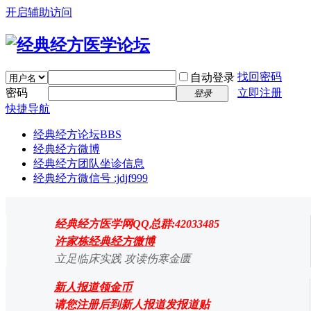
开启辅助访问
找回密码
自动登录
密码
立即注册
登录
快捷导航
经典经方论坛
BBS
经典经方微博
经典经方团队坐诊信息
经典经方微信号 :jdjf999
经典经方医学网QQ总群:42033485
许家栋经典经方微博
立足临床实践 攻读伤寒金匮
新人报道领金币
请您注册后到新人报道发报道贴