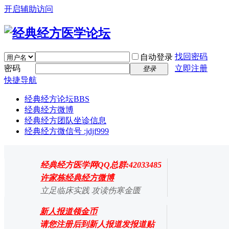
开启辅助访问
找回密码
自动登录
密码
立即注册
登录
快捷导航
经典经方论坛
BBS
经典经方微博
经典经方团队坐诊信息
经典经方微信号 :jdjf999
经典经方医学网QQ总群:42033485
许家栋经典经方微博
立足临床实践 攻读伤寒金匮
新人报道领金币
请您注册后到新人报道发报道贴