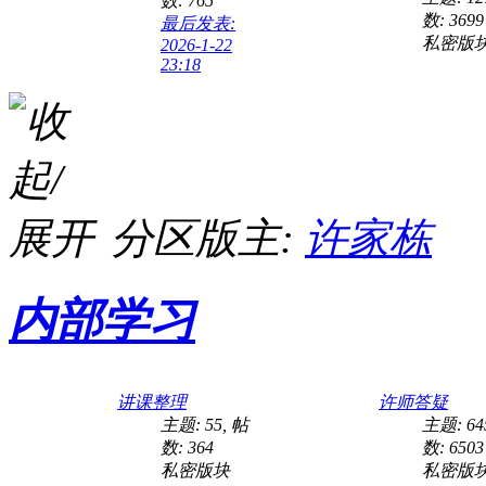
数: 765
数: 3699
最后发表:
私密版
2026-1-22
23:18
许师医案五：三年精弱精少 两味经药爆表
分区版主:
许家栋
内部学习
股骨头坏死患者给许师送来锦旗
讲课整理
许师答疑
主题: 55
,
帖
主题: 64
数: 364
数: 6503
私密版块
私密版