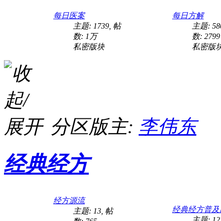
乏力 痞满月余
每日医案
每日方解
主题: 1739
,
帖
主题: 58
数:
1万
数: 2799
私密版块
私密版
分区版主:
李伟东
带状疱疹案（已指导）
经典经方
经方源流
经典经方普及
主题: 13
,
帖
主题: 12