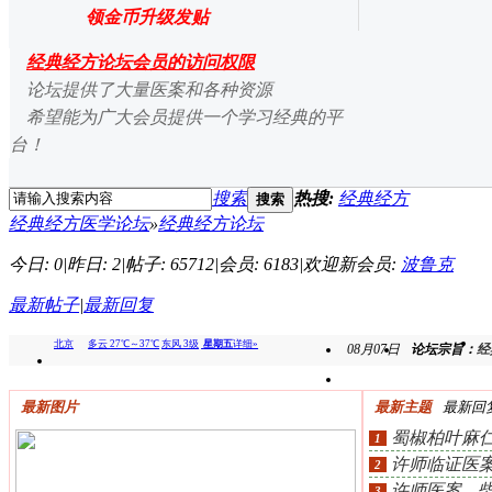
领金币升级发贴
经典经方论坛会员的访问权限
论坛提供了大量医案和各种资源
希望能为广大会员提供一个学习经典的平
台！
搜索
热搜:
经典经方
搜索
经典经方医学论坛
»
经典经方论坛
今日: 0
|
昨日: 2
|
帖子: 65712
|
会员: 6183
|
欢迎新会员:
波鲁克
最新帖子
|
最新回复
08月07日
论坛宗旨：
经
拯
最新图片
最新主题
最新回
蜀椒柏叶麻
1
许师临证医
2
差、乏
许师医案—
3