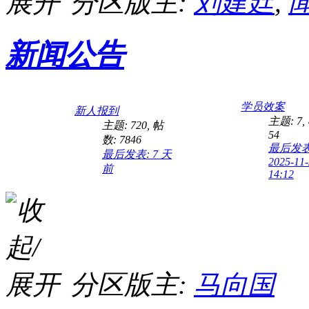
分区版主:
刘建廷
,
新闻公告
学员效案
新人报到
主题: 7
,
主题: 720
,
帖
54
数: 7846
最后发表
最后发表:
7 天
2025-11
前
14:12
分区版主:
马向国