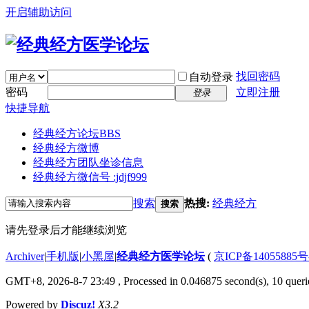
开启辅助访问
找回密码
自动登录
密码
立即注册
登录
快捷导航
经典经方论坛
BBS
经典经方微博
经典经方团队坐诊信息
经典经方微信号 :jdjf999
搜索
热搜:
经典经方
搜索
请先登录后才能继续浏览
Archiver
|
手机版
|
小黑屋
|
经典经方医学论坛
(
京ICP备14055885号
GMT+8, 2026-8-7 23:49
, Processed in 0.046875 second(s), 10 querie
Powered by
Discuz!
X3.2