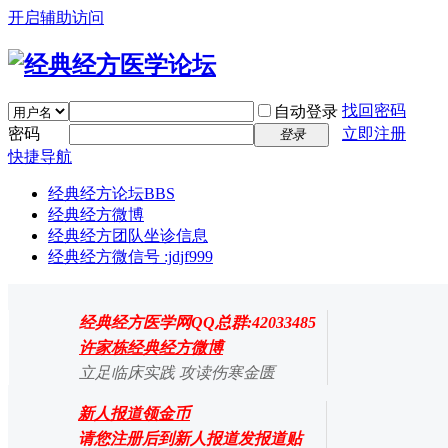
开启辅助访问
找回密码
自动登录
密码
立即注册
登录
快捷导航
经典经方论坛
BBS
经典经方微博
经典经方团队坐诊信息
经典经方微信号 :jdjf999
经典经方医学网QQ总群:42033485
许家栋经典经方微博
立足临床实践 攻读伤寒金匮
新人报道领金币
请您注册后到新人报道发报道贴