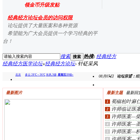
领金币升级发贴
经典经方论坛会员的访问权限
论坛提供了大量医案和各种资源
希望能为广大会员提供一个学习经典的平
台！
搜索
热搜:
经典经方
搜索
经典经方医学论坛
»
经典经方论坛
›
针砭采风
08月07日
论坛宗旨：
经
拯
最新图片
最新主题
最新回
蜀椒柏叶麻
1
许师临证医
2
差、乏
许师医案—
3
许师医案—
4
许师医案—
5
许师医案—
6