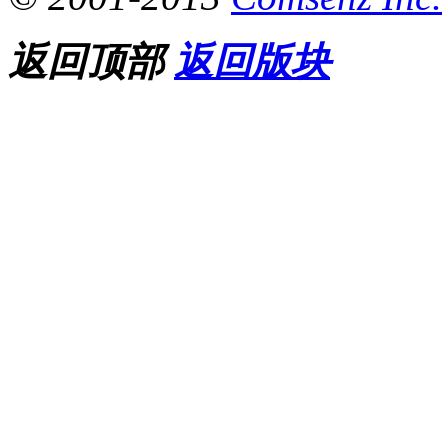
许师医案五：三年精弱精少 两味经药爆表
返回顶部
返回版块
股骨头坏死患者给许师送来锦旗