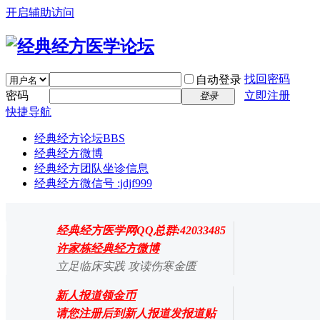
开启辅助访问
找回密码
自动登录
密码
立即注册
登录
快捷导航
经典经方论坛
BBS
经典经方微博
经典经方团队坐诊信息
经典经方微信号 :jdjf999
经典经方医学网QQ总群:42033485
许家栋经典经方微博
立足临床实践 攻读伤寒金匮
新人报道领金币
请您注册后到新人报道发报道贴