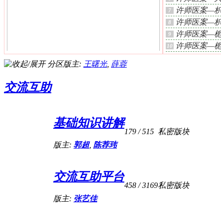
许师医案—
7
许师医案—
8
许师医案—
9
许师医案—
10
经典经方治疗系统性红斑狼疮重症一例病程
分区版主:
王曙光
,
薛蓉
全记录（持续
交流互助
基础知识讲解
179
/ 515
私密版块
版主:
郭超
,
陈荐玮
交流互助平台
458
/ 3169
私密版块
乏力 痞满月余
版主:
张艺佳