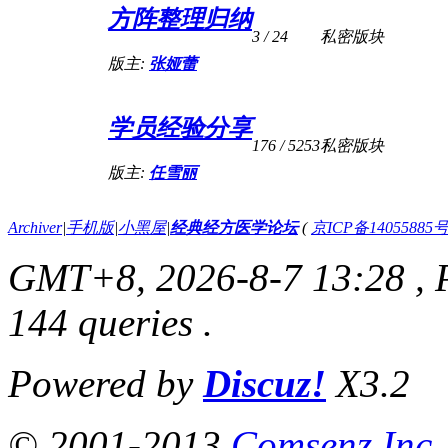
方阵整理归纳
3
/ 24
私密版块
版主:
张娅蕾
学员经验分享
176
/ 5253
私密版块
版主:
任雪丽
带状疱疹案（已指导）
Archiver
|
手机版
|
小黑屋
|
经典经方医学论坛
(
京ICP备14055885号
GMT+8, 2026-8-7 13:28
, 
144 queries .
Powered by
Discuz!
X3.2
© 2001-2013
Comsenz Inc.