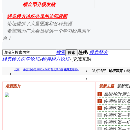
领金币升级发贴
经典经方论坛会员的访问权限
论坛提供了大量医案和各种资源
希望能为广大会员提供一个学习经典的平
台！
搜索
热搜:
经典经方
搜索
经典经方医学论坛
»
经典经方论坛
›
交流互助
08月07日
论坛宗旨：
经
拯
最新图片
最新主题
最新回
蜀椒柏叶麻
1
许师临证医
2
差、乏
许师医案—
3
许师医案—
4
许师医案—
5
许师医案—
6