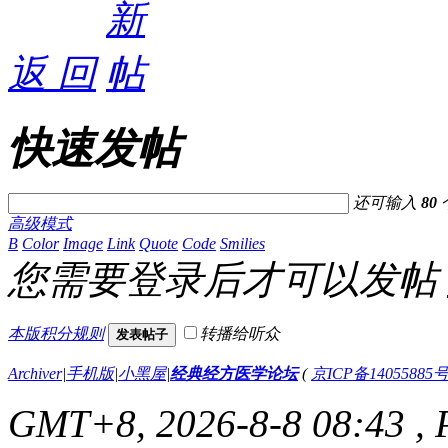
返 回
快速发帖
还可输入
80
高级模式
B
Color
Image
Link
Quote
Code
Smilies
您需要登录后才可以发帖
本版积分规则
转播给听众
发表帖子
Archiver
|
手机版
|
小黑屋
|
经典经方医学论坛
(
京ICP备14055885号
GMT+8, 2026-8-8 08:43
, 