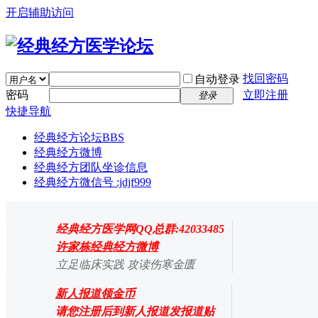
开启辅助访问
找回密码
自动登录
密码
立即注册
登录
快捷导航
经典经方论坛
BBS
经典经方微博
经典经方团队坐诊信息
经典经方微信号 :jdjf999
经典经方医学网QQ总群:42033485
许家栋经典经方微博
立足临床实践 攻读伤寒金匮
新人报道领金币
请您注册后到新人报道发报道贴