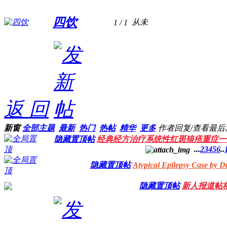
四饮
从未
1
/ 1
返 回
新窗
全部主题
最新
热门
热帖
精华
更多
作者
回复/查看
最后
隐藏置顶帖
经典经方治疗系统性红斑狼疮重症一
...
2
3
4
5
6
..
隐藏置顶帖
Atypical Epilepsy Case by D
隐藏置顶帖
新人报道帖