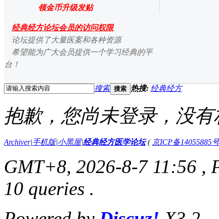
领金币升级发贴
经典经方论坛会员的访问权限
论坛提供了大量医案和各种资源
希望能为广大会员提供一个学习经典的平
台！
搜索
热搜:
经典经方
搜索
抱歉，您尚未登录，没有
Archiver
|
手机版
|
小黑屋
|
经典经方医学论坛
(
京ICP备14055885号
GMT+8, 2026-8-7 11:56
, 
10 queries .
Powered by
Discuz!
X3.2