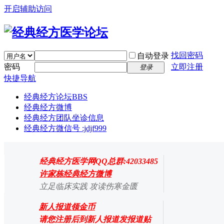
开启辅助访问
找回密码
自动登录
密码
立即注册
登录
快捷导航
经典经方论坛
BBS
经典经方微博
经典经方团队坐诊信息
经典经方微信号 :jdjf999
经典经方医学网QQ总群:42033485
许家栋经典经方微博
立足临床实践 攻读伤寒金匮
新人报道领金币
请您注册后到新人报道发报道贴