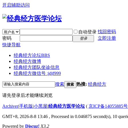
开启辅助访问
找回密码
自动登录
密码
立即注册
登录
快捷导航
经典经方论坛
BBS
经典经方微博
经典经方团队坐诊信息
经典经方微信号 :jdjf999
搜索
热搜:
经典经方
搜索
请先登录后才能继续浏览
Archiver
|
手机版
|
小黑屋
|
经典经方医学论坛
(
京ICP备14055885号
GMT+8, 2026-8-8 13:46
, Processed in 0.046875 second(s), 10 querie
Powered by
Discuz!
X3.2