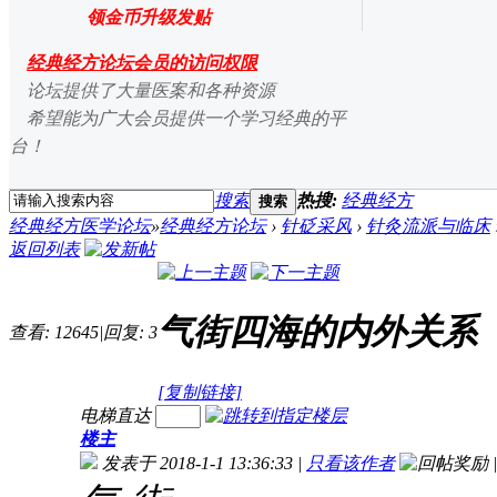
领金币升级发贴
经典经方论坛会员的访问权限
论坛提供了大量医案和各种资源
希望能为广大会员提供一个学习经典的平
台！
搜索
热搜:
经典经方
搜索
经典经方医学论坛
»
经典经方论坛
›
针砭采风
›
针灸流派与临床
返回列表
气街四海的内外关系
查看:
12645
|
回复:
3
[复制链接]
电梯直达
楼主
发表于 2018-1-1 13:36:33
|
只看该作者
|