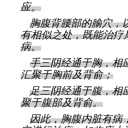
应。
胸腹背腰部的腧穴，
有相似之处，既能治疗
病。
手三阴经通于胸，相
汇聚于胸前及背俞；
足三阴经通于腹，相
聚于腹部及背俞。
因此，胸腹内脏有病