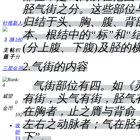
胫气街之分。这些部位
归结于头、胸、腹、背
针推新人
本、根结中的“标”和“
3
38
140
(分上腹、下腹)及胫的
主
帖
积
题
子
分
2.气街的内容
三星会员
气街部位有四。如《灵
有街，头气有街，胫气
威望
0
在胸者，止之膺与背俞
金币
102
左右之动脉者；气在胫
收
听
下”。
TA