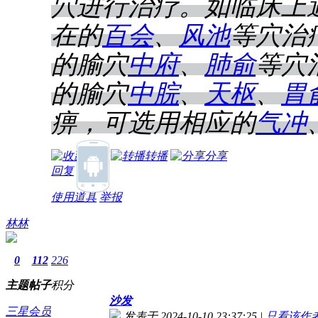
穴进行治疗。如临床上
在的
百会
、
风池
等穴治
的腧穴
中府
、
肺俞
等穴
的腧穴
中脘
、
天枢
、
胃
痹，可选用相应的
气冲
收藏
转播
分享
回复
使用道具
举报
林林
0
112
226
主题
帖子
积分
沙发
三星会员
发表于 2024-10-10 23:37:25
|
只看该作