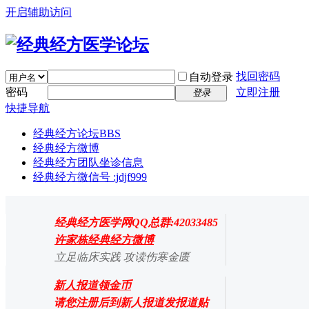
开启辅助访问
找回密码
自动登录
密码
立即注册
登录
快捷导航
经典经方论坛
BBS
经典经方微博
经典经方团队坐诊信息
经典经方微信号 :jdjf999
经典经方医学网QQ总群:42033485
许家栋经典经方微博
立足临床实践 攻读伤寒金匮
新人报道领金币
请您注册后到新人报道发报道贴