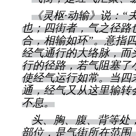
《灵枢·动输》说：“
也；四街者，气之径路
合，相输如环”。意指
经气通行的大络脉，而
行的径路，若气阻塞了
使经气运行如常。当四
通，经气又从这里输转
不息。
头、胸、腹、背等处
部位，是气街所在范围