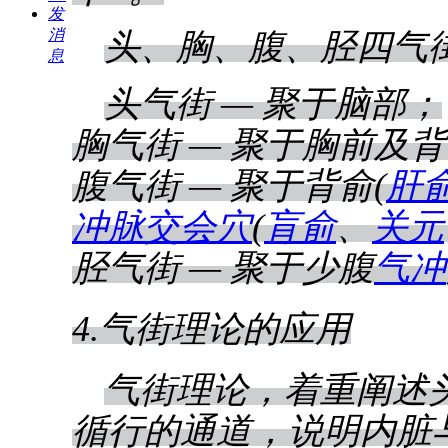
发
消
头、胸、腹、胫四气
息
头气街 — 聚于脑部；
胸气街 — 聚于胸前及背
腹气街 — 聚于背俞(
肝
冲脉
交会穴
(
肓俞
、
关元
胫气街 — 聚于少腹
气冲
4.气街理论的应用
气街理论，着重阐述
循行的通道，说明内脏